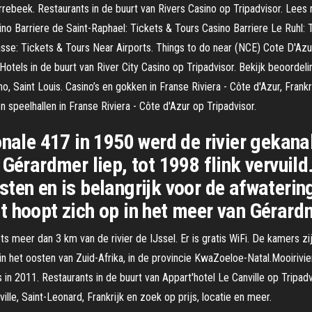
Sterrebeek. Restaurants in de buurt van Rivers Casino op Tripadvisor. Le
sino Barriere de Saint-Raphael: Tickets & Tours‎ Casino Barriere Le Ruhl:
asse: Tickets & Tours‎ Near Airports. Things to do near (NCE) Cote D'Az
els in de buurt van River City Casino op Tripadvisor. Bekijk beoordelinge
no, Saint Louis. Casino’s en gokken in Franse Riviera - Côte d'Azur, Frank
n speelhallen in Franse Riviera - Côte d'Azur op Tripadvisor.
onale 417 in 1950 werd de rivier gekana
 Gérardmer liep, tot 1998 flink vervuil
sten en is belangrijk voor de afwateri
t hoopt zich op in het meer van Gérard
iets meer dan 3 km van de rivier de IJssel. Er is gratis WiFi. De kamers 
s in het oosten van Zuid-Afrika, in de provincie KwaZoeloe-Natal.Mooirivi
n 2011. Restaurants in de buurt van Appart'hotel Le Canville op Tripadv
lle, Saint-Leonard, Frankrijk en zoek op prijs, locatie en meer.