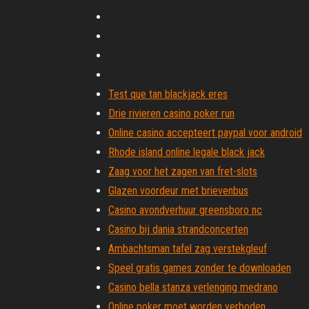
Test que tan blackjack eres
Drie rivieren casino poker run
Online casino accepteert paypal voor android
Rhode island online legale black jack
Zaag voor het zagen van fret-slots
Glazen voordeur met brievenbus
Casino avondverhuur greensboro nc
Casino bij dania strandconcerten
Ambachtsman tafel zag verstekgleuf
Speel gratis games zonder te downloaden
Casino bella stanza verlenging medrano
Online poker moet worden verboden