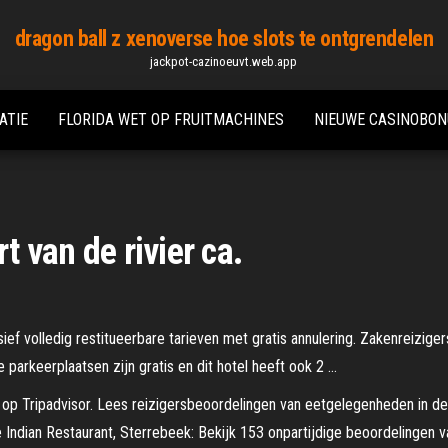
dragon ball z xenoverse hoe slots te ontgrendelen
jackpot-cazinoeuvt.web.app
ATIE
FLORIDA WET OP FRUITMACHINES
NIEUWE CASINOBO
t van de rivier ca.
ief volledig restitueerbare tarieven met gratis annulering. Zakenreizigers
 parkeerplaatsen zijn gratis en dit hotel heeft ook 2 …
t op Tripadvisor. Lees reizigersbeoordelingen van eetgelegenheden in de
 Indian Restaurant, Sterrebeek: Bekijk 153 onpartijdige beoordelingen 