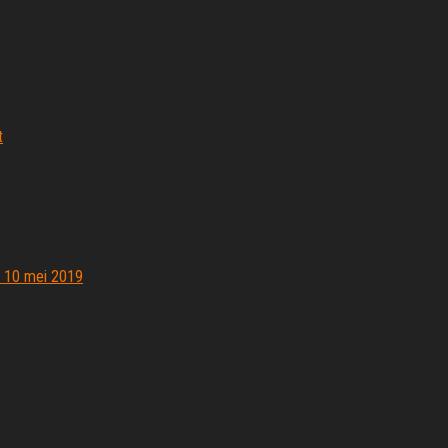
t
g 10 mei 2019