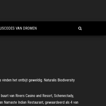
NUSCODES VAN DROMEN
 vinden het ontbijt geweldig. Naturalis Biodiversity
 buurt van Rivers Casino and Resort, Schenectady,
van Namaste Indian Restaurant, gewaardeerd als 4 van