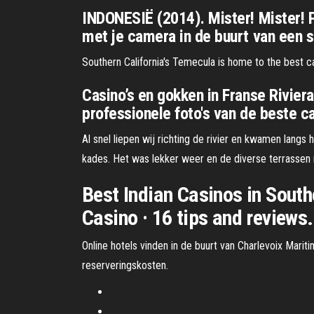
INDONESIË (2014). Mister! Mister! P
met je camera in de buurt van een 
Southern California's Temecula is home to the best c
Casino’s en gokken in Franse Riviera
professionele foto's van de beste ca
Al snel liepen wij richting de rivier en kwamen lang
kades. Het was lekker weer en de diverse terrassen no
Best Indian Casinos in South
Casino · 16 tips and reviews
Online hotels vinden in de buurt van Charlevoix Mari
reserveringskosten.